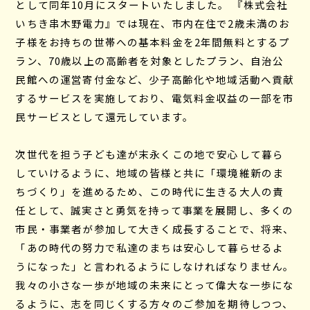
として同年10月にスタートいたしました。 『株式会社
いちき串木野電力』では現在、市内在住で2歳未満のお
子様をお持ちの世帯への基本料金を2年間無料とするプ
ラン、70歳以上の高齢者を対象としたプラン、自治公
民館への運営寄付金など、少子高齢化や地域活動へ貢献
するサービスを実施しており、電気料金収益の一部を市
民サービスとして還元しています。
次世代を担う子ども達が末永くこの地で安心して暮ら
していけるように、地域の皆様と共に「環境維新のま
ちづくり」を進めるため、この時代に生きる大人の責
任として、誠実さと勇気を持って事業を展開し、多くの
市民・事業者が参加して大きく成長することで、将来、
「あの時代の努力で私達のまちは安心して暮らせるよ
うになった」と言われるようにしなければなりません。
我々の小さな一歩が地域の未来にとって偉大な一歩にな
るように、志を同じくする方々のご参加を期待しつつ、