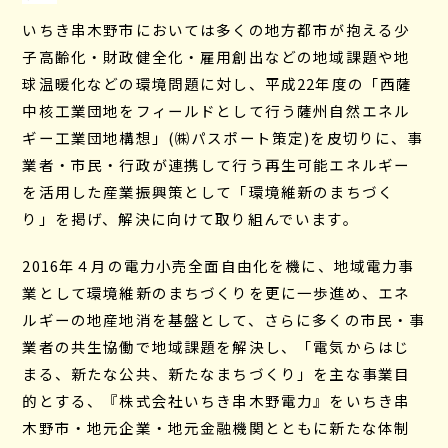
いちき串木野市においては多くの地方都市が抱える少
子高齢化・財政健全化・雇用創出などの地域課題や地
球温暖化などの環境問題に対し、平成22年度の「西薩
中核工業団地をフィールドとして行う薩州自然エネル
ギー工業団地構想」(㈱パスポート策定)を皮切りに、事
業者・市民・行政が連携して行う再生可能エネルギー
を活用した産業振興策として「環境維新のまちづく
り」を掲げ、解決に向けて取り組んでいます。
2016年４月の電力小売全面自由化を機に、地域電力事
業として環境維新のまちづくりを更に一歩進め、エネ
ルギーの地産地消を基盤として、さらに多くの市民・事
業者の共生協働で地域課題を解決し、「電気からはじ
まる、新たな公共、新たなまちづくり」を主な事業目
的とする、『株式会社いちき串木野電力』をいちき串
木野市・地元企業・地元金融機関とともに新たな体制