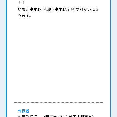
１１
いちき串木野市役所(串木野庁舎)の向かいにあ
ります。
代表者
代表取締役 中屋謙治（いちき串木野市長）