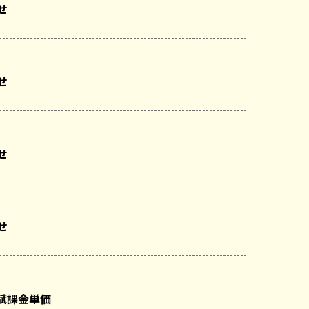
せ
せ
せ
せ
進賦課金単価